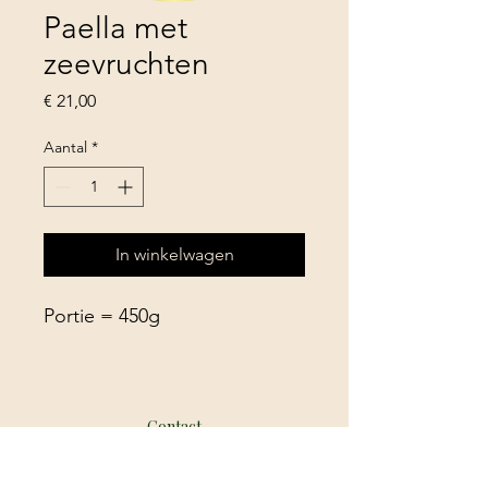
Paella met
zeevruchten
Prijs
€ 21,00
Aantal
*
In winkelwagen
Portie = 450g
Contact
+32 456 37 04 31
info@itisco.eu