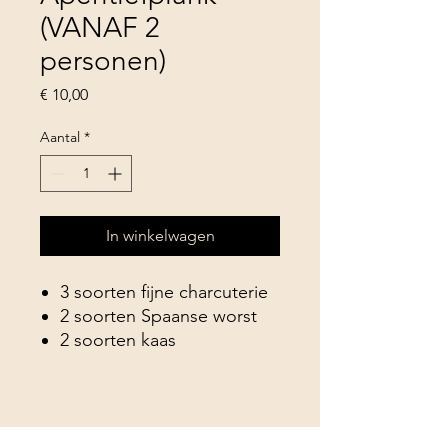
(VANAF 2
personen)
Prijs
€ 10,00
Aantal
*
In winkelwagen
3 soorten fijne charcuterie
2 soorten Spaanse worst
2 soorten kaas
Olijven & hummus
Zwarte pepercrackers
Prijs per persoon
Contact